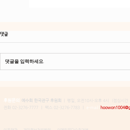
댓글
댓글을 입력하세요.
후원문의
예수회 한국관구 후원회
| 평일, 오전10시-오후 4시
(점심시간 
|
|
전화 02-3276-7777
팩스 02-3276-7783
e-mail
hoowon1004@g
이용약관
개인정보처리방침
이메일무단수집거부