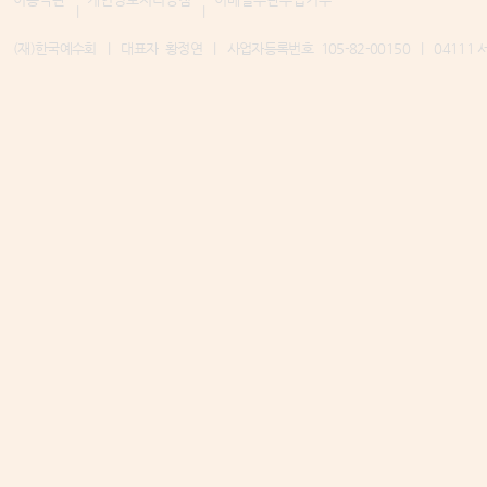
|
|
(재)한국예수회 | 대표자 황정연
|
사업자등록번호 105-82-00150
|
04111