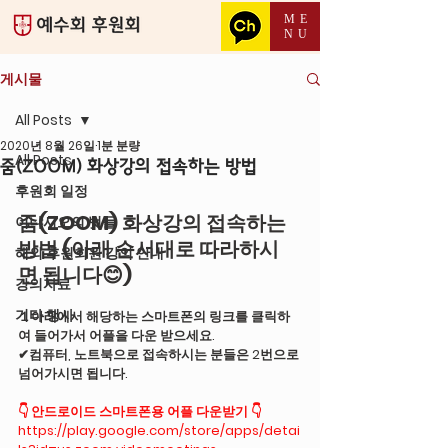
ME
NU
게시물
All Posts
2020년 8월 26일
1분 분량
All Posts
줌(ZOOM) 화상강의 접속하는 방법
후원회 일정
줌(ZOOM) 화상강의 접속하는 
이냐시오의 벗들
방법 (아래 순서대로 따라하시
해외 후원회원 강의 안내
면 됩니다😊)
강의자료
기타 행사
１아래에서 해당하는 스마트폰의 링크를 클릭하
여 들어가서 어플을 다운 받으세요.
✔컴퓨터, 노트북으로 접속하시는 분들은 2번으로 
넘어가시면 됩니다.
👇 
안드로이드 스마트폰용 어플 다운받기
👇
https://play.google.com/store/apps/detai