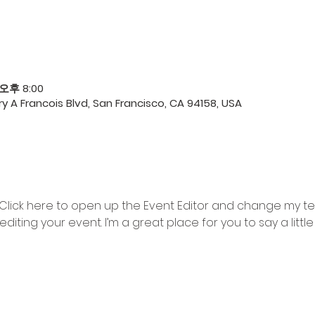
 오후 8:00
y A Francois Blvd, San Francisco, CA 94158, USA
 Click here to open up the Event Editor and change my text
iting your event. I’m a great place for you to say a litt